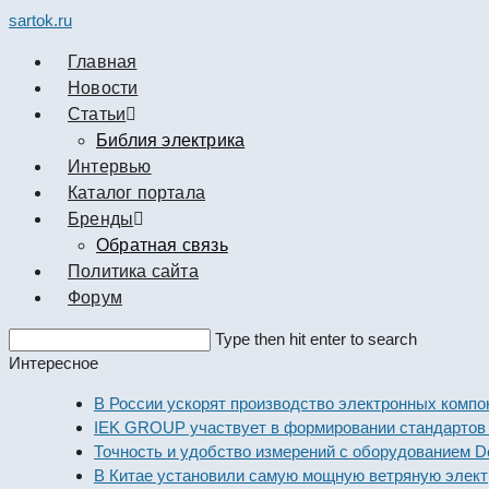
sartok.ru
Главная
Новости
Cтатьи
Библия электрика
Интервью
Каталог портала
Бренды
Обратная связь
Политика сайта
Форум
Search
Type then hit enter to search
this
Интересное
website
В России ускорят производство электронных компоненто
IEK GROUP участвует в формировании стандартов элект
Точность и удобство измерений с оборудованием Dekraft
В Китае установили самую мощную ветряную электроста