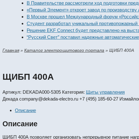
В Правительстве рассмотрели ход подготовки предприят
«Первый Элемент» откроет завод по производству алка
В Москве прошел Международный форум «Российская эн
Студент разработал уникальный противопожарный моду
Решение EKF Connect будет представлено на выставке 
“Русский Свет” поставил надежные автоматические вык
Главная
»
Каталог электрощитового портала
»
ЩИБП 400А
ЩИБП 400А
Артикул:
DEKADA000-5305
Категория:
Щиты управления
Декада
company@dekada-electro.ru
+7 (495) 185-60-27
Измайлов
Описание
Описание
ЩИБП 400А позволяет организовать непрерывное питание нагр