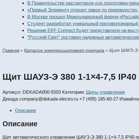
В Правительстве рассмотрели ход подготовки предприят
«Первый Элемент» откроет завод по производству алка
В Москве прошел Международный форум «Российская эн
Студент разработал уникальный противопожарный моду
Решение EKF Connect будет представлено на выставке 
“Русский Свет” поставил надежные автоматические вык
Главная
»
Каталог электрощитового портала
»
Щит ШАУЗ-Э 3
Щит ШАУЗ-Э 380 1-1×4-7,5 IP40
Артикул:
DEKADA000-5503
Категория:
Щиты управления
Декада
company@dekada-electro.ru
+7 (495) 185-60-27
Измайлов
Описание
Описание
Щит автоматического управления ШАУЗ-Э 380 1-1×4-7,5 IP40 