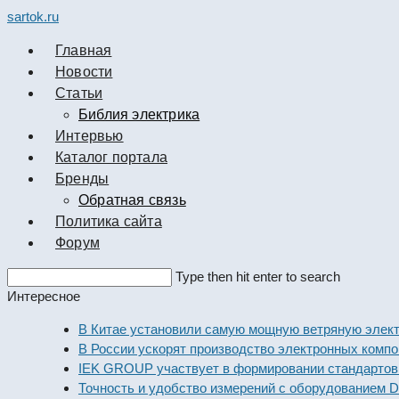
sartok.ru
Главная
Новости
Cтатьи
Библия электрика
Интервью
Каталог портала
Бренды
Обратная связь
Политика сайта
Форум
Search
Type then hit enter to search
this
Интересное
website
В Китае установили самую мощную ветряную электроста
В России ускорят производство электронных компоненто
IEK GROUP участвует в формировании стандартов элект
Точность и удобство измерений с оборудованием Dekraft