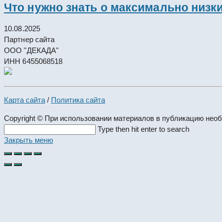
Что нужно знать о максимально низк
10.08.2025
Партнер сайта
ООО "ДЕКАДА"
ИНН 6455068518
Карта сайта
/
Политика сайта
Copyright © При использовании материалов в публикацию нео
Search
Type then hit enter to search
this
Закрыть меню
website