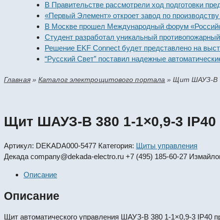
В Правительстве рассмотрели ход подготовки предприят
«Первый Элемент» откроет завод по производству алка
В Москве прошел Международный форум «Российская эн
Студент разработал уникальный противопожарный моду
Решение EKF Connect будет представлено на выставке 
“Русский Свет” поставил надежные автоматические вык
Главная
»
Каталог электрощитового портала
»
Щит ШАУЗ-В 3
Щит ШАУЗ-В 380 1-1×0,9-3 IP40
Артикул:
DEKADA000-5477
Категория:
Щиты управления
Декада
company@dekada-electro.ru
+7 (495) 185-60-27
Измайлов
Описание
Описание
Щит автоматического управления ШАУЗ-В 380 1-1×0,9-3 IP40 п