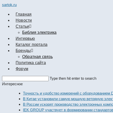
sartok.ru
Главная
Новости
Cтатьи
Библия электрика
Интервью
Каталог портала
Бренды
Обратная связь
Политика сайта
Форум
Search
Type then hit enter to search
this
Интересное
website
Точность и удобство измерений с оборудованием Dekraft
В Китае установили самую мощную ветряную электроста
В России ускорят производство электронных компоненто
IEK GROUP участвует в формировании стандартов элек