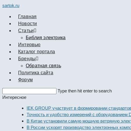
sartok.ru
Главная
Новости
Cтатьи
Библия электрика
Интервью
Каталог портала
Бренды
Обратная связь
Политика сайта
Форум
Search
Type then hit enter to search
this
Интересное
website
IEK GROUP участвует в формировании стандартов элект
Точность и удобство измерений с оборудованием Dekraft
В Китае установили самую мощную ветряную электроста
В России ускорят производство электронных компоненто