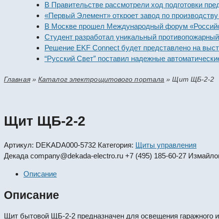
В Правительстве рассмотрели ход подготовки предприят
«Первый Элемент» откроет завод по производству алка
В Москве прошел Международный форум «Российская эн
Студент разработал уникальный противопожарный моду
Решение EKF Connect будет представлено на выставке 
“Русский Свет” поставил надежные автоматические вык
Главная
»
Каталог электрощитового портала
»
Щит ЩБ-2-2
Щит ЩБ-2-2
Артикул:
DEKADA000-5732
Категория:
Щиты управления
Декада
company@dekada-electro.ru
+7 (495) 185-60-27
Измайлов
Описание
Описание
Щит бытовой ЩБ-2-2 предназначен для освещения гаражного и