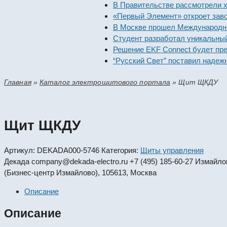
В Правительстве рассмотрели ход по
«Первый Элемент» откроет завод по
В Москве прошел Международный фо
Студент разработал уникальный пр
Решение EKF Connect будет предста
“Русский Свет” поставил надежные 
Главная
»
Каталог электрощитового портала
»
Щит ЩКДУ
Щит ЩКДУ
Артикул:
DEKADA000-5746
Категория:
Щиты управления
Декада
company@dekada-electro.ru
+7 (495) 185-60-27
Измайловс
(Бизнес-центр Измайлово), 105613, Москва
Описание
Описание