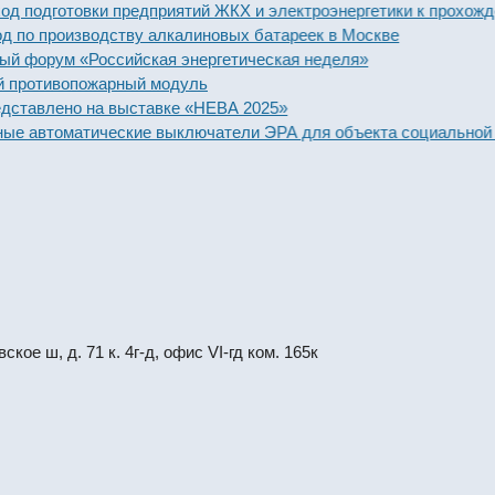
дготовки предприятий ЖКХ и электроэнергетики к прохождению
 производству алкалиновых батареек в Москве
рум «Российская энергетическая неделя»
отивопожарный модуль
влено на выставке «НЕВА 2025»
автоматические выключатели ЭРА для объекта социальной знач
кое ш, д. 71 к. 4г-д, офис VI-гд ком. 165к