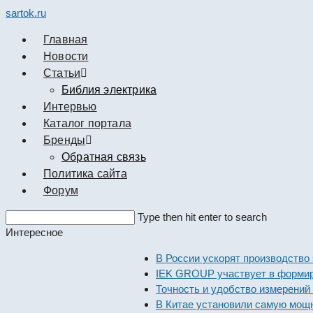
sartok.ru
Главная
Новости
Cтатьи
Библия электрика
Интервью
Каталог портала
Бренды
Обратная связь
Политика сайта
Форум
Search
Type then hit enter to search
this
Интересное
website
В России ускорят производство элек
IEK GROUP участвует в формировани
Точность и удобство измерений с об
В Китае установили самую мощную в