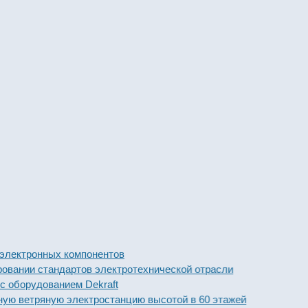
тронных компонентов
и стандартов электротехнической отрасли
орудованием Dekraft
етряную электростанцию высотой в 60 этажей