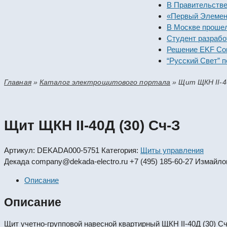
В Правител
«Первый Эл
В Москве 
Студент р
Решение E
“Русский С
Главная
»
Каталог электрощитового портала
»
Щит ЩКН II-4
Щит ЩКН II-40Д (30) Сч-З
Артикул:
DEKADA000-5751
Категория:
Щиты управления
Декада
company@dekada-electro.ru
+7 (495) 185-60-27
Измайлов
Описание
Описание
Щит учетно-групповой навесной квартирный ЩКН II-40Д (30) Сч