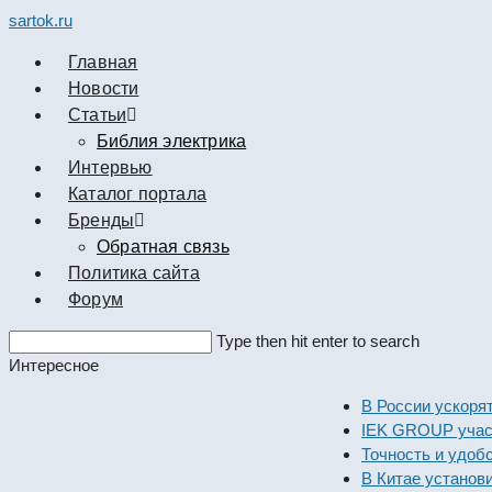
sartok.ru
Главная
Новости
Cтатьи
Библия электрика
Интервью
Каталог портала
Бренды
Обратная связь
Политика сайта
Форум
Search
Type then hit enter to search
this
Интересное
website
В России у
IEK GROUP
Точность и
В Китае ус