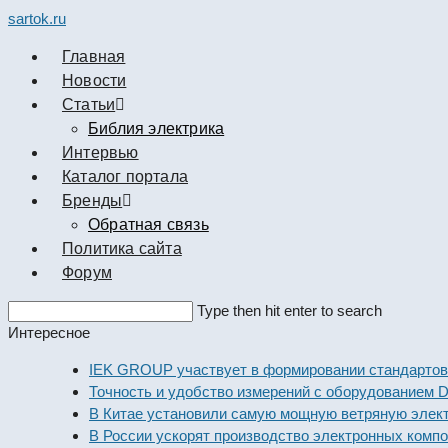
sartok.ru
Главная
Новости
Cтатьи
Библия электрика
Интервью
Каталог портала
Бренды
Обратная связь
Политика сайта
Форум
Search
Type then hit enter to search
this
Интересное
website
IEK GROUP участвует в формировании стандартов элект
Точность и удобство измерений с оборудованием Dekraft
В Китае установили самую мощную ветряную электроста
В России ускорят производство электронных компоненто