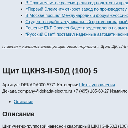
В Правительстве рассмотрели ход подготовки предприят
«Первый Элемент» откроет завод по производству алка
В Москве прошел Международный форум «Российская эн
Студент разработал уникальный противопожарный моду
Решение EKF Connect будет представлено на выставке 
“Русский Свет” поставил надежные автоматические вык
Главная
»
Каталог электрощитового портала
»
Щит ЩКН3-II-
Щит ЩКН3-II-50Д (100) 5
Артикул:
DEKADA000-5771
Категория:
Щиты управления
Декада
company@dekada-electro.ru
+7 (495) 185-60-27
Измайлов
Описание
Описание
Щит учетно-групповой навесной квартирный ЩКН 3-II-50Д (100)