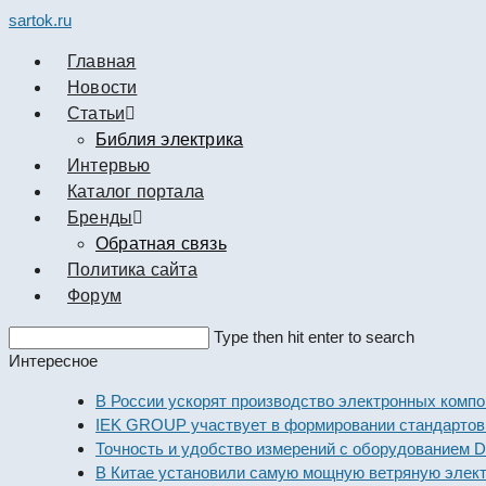
sartok.ru
Главная
Новости
Cтатьи
Библия электрика
Интервью
Каталог портала
Бренды
Обратная связь
Политика сайта
Форум
Search
Type then hit enter to search
this
Интересное
website
В России ускорят производство электронных компоненто
IEK GROUP участвует в формировании стандартов элект
Точность и удобство измерений с оборудованием Dekraft
В Китае установили самую мощную ветряную электроста