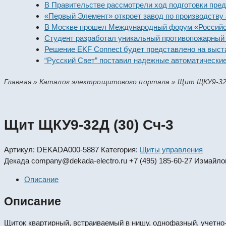
В Правительстве рассмотрели ход подготовки предприят
«Первый Элемент» откроет завод по производству алка
В Москве прошел Международный форум «Российская эн
Студент разработал уникальный противопожарный моду
Решение EKF Connect будет представлено на выставке 
“Русский Свет” поставил надежные автоматические вык
Главная
»
Каталог электрощитового портала
»
Щит ЩКУ9-32Д
Щит ЩКУ9-32Д (30) Сч-3
Артикул:
DEKADA000-5887
Категория:
Щиты управления
Декада
company@dekada-electro.ru
+7 (495) 185-60-27
Измайлов
Описание
Описание
Щиток квартирный, встраиваемый в нишу, однофазный, учетно-