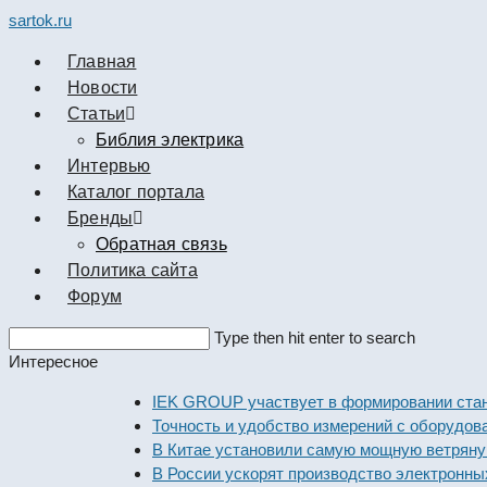
sartok.ru
Главная
Новости
Cтатьи
Библия электрика
Интервью
Каталог портала
Бренды
Обратная связь
Политика сайта
Форум
Search
Type then hit enter to search
this
Интересное
website
IEK GROUP участвует в формировании стандарто
Точность и удобство измерений с оборудованием 
В Китае установили самую мощную ветряную эле
В России ускорят производство электронных ком