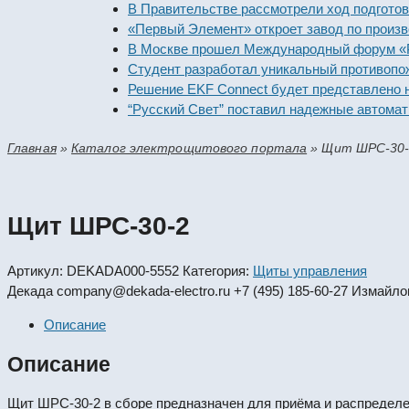
В Правительстве рассмотрели ход подготовки пр
«Первый Элемент» откроет завод по производств
В Москве прошел Международный форум «Россий
Студент разработал уникальный противопожарн
Решение EKF Connect будет представлено на вы
“Русский Свет” поставил надежные автоматичес
Главная
»
Каталог электрощитового портала
»
Щит ШРС-30-
Щит ШРС-30-2
Артикул:
DEKADA000-5552
Категория:
Щиты управления
Декада
company@dekada-electro.ru
+7 (495) 185-60-27
Измайлов
Описание
Описание
Щит ШРС-30-2 в сборе предназначен для приёма и распределени