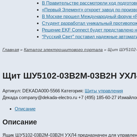
В Правительстве рассмотрели ход подготовки пр
«Первый Элемент» откроет завод по производств
В Москве прошел Международный форум «Российс
Студент разработал уникальный противопожарны
Решение EKF Connect будет представлено на вы
“Русский Свет” поставил надежные автоматическ
Главная
»
Каталог электрощитового портала
»
Щит ШУ5102-
Щит ШУ5102-03В2М-03В2Н УХЛ
Артикул:
DEKADA000-5566
Категория:
Щиты управления
Декада
company@dekada-electro.ru
+7 (495) 185-60-27
Измайлов
Описание
Описание
Ящик ШУ5102-03В2М-03В2Н УХЛ4 предназначен для управлени