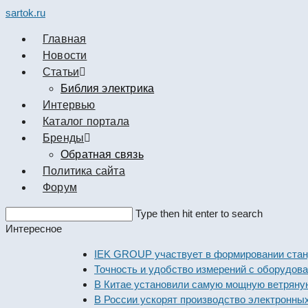
sartok.ru
Главная
Новости
Cтатьи
Библия электрика
Интервью
Каталог портала
Бренды
Обратная связь
Политика сайта
Форум
Search
Type then hit enter to search
this
Интересное
website
IEK GROUP участвует в формировании стандарто
Точность и удобство измерений с оборудованием 
В Китае установили самую мощную ветряную элек
В России ускорят производство электронных ком