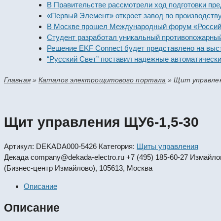
В Правительстве рассмотрели ход подготовки предпри
«Первый Элемент» откроет завод по производству алк
В Москве прошел Международный форум «Российская 
Студент разработал уникальный противопожарный мод
Решение EKF Connect будет представлено на выставк
“Русский Свет” поставил надежные автоматические вы
Главная
»
Каталог электрощитового портала
»
Щит управлен
Щит управления ЩУ6-1,5-30
Артикул:
DEKADA000-5426
Категория:
Щиты управления
Декада
company@dekada-electro.ru
+7 (495) 185-60-27
Измайловс
(Бизнес-центр Измайлово), 105613, Москва
Описание
Описание