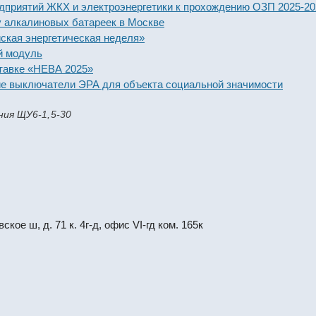
ятий ЖКХ и электроэнергетики к прохождению ОЗП 2025-2026 го
алиновых батареек в Москве
энергетическая неделя»
уль
е «НЕВА 2025»
ключатели ЭРА для объекта социальной значимости
ия ЩУ6-1,5-30
кое ш, д. 71 к. 4г-д, офис VI-гд ком. 165к