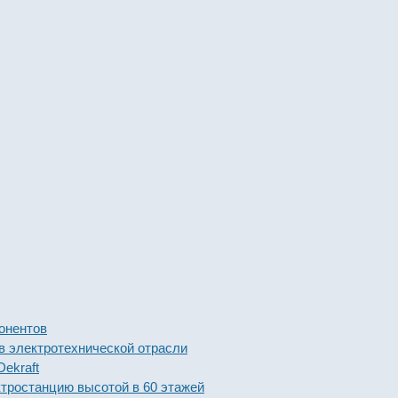
тов
ктротехнической отрасли
t
анцию высотой в 60 этажей