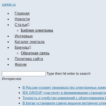
sartok.ru
Главная
Новости
Cтатьи
Библия электрика
Интервью
Каталог портала
Бренды
Обратная связь
Политика сайта
Форум
Search
Type then hit enter to search
this
Интересное
website
В России ускорят производство электронных компонен
IEK GROUP участвует в формировании стандартов эле
Точность и удобство измерений с оборудованием Dekraf
В Китае установили самую мощную ветряную электрост