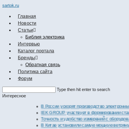
sartok.ru
Главная
Новости
Cтатьи
Библия электрика
Интервью
Каталог портала
Бренды
Обратная связь
Политика сайта
Форум
Search
Type then hit enter to search
this
Интересное
website
В России ускорят производство электронных ком
IEK GROUP участвует в формировании стандарто
Точность и удобство измерений с оборудованием 
В Китае установили самую мощную ветряную эле