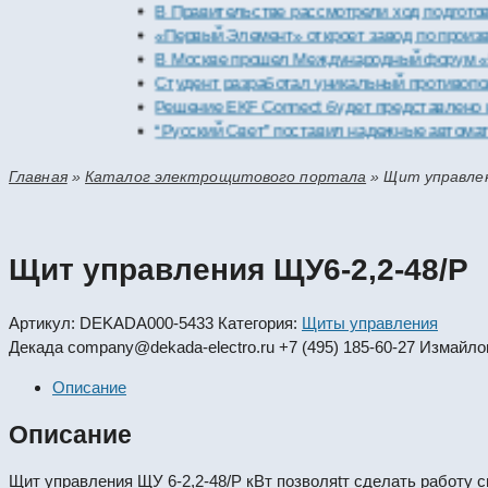
В Правительстве рассмотрели ход подготовки пр
«Первый Элемент» откроет завод по производст
В Москве прошел Международный форум «Россий
Студент разработал уникальный противопожарн
Решение EKF Connect будет представлено на вы
“Русский Свет” поставил надежные автоматичес
Главная
»
Каталог электрощитового портала
»
Щит управлен
Щит управления ЩУ6-2,2-48/Р
Артикул:
DEKADA000-5433
Категория:
Щиты управления
Декада
company@dekada-electro.ru
+7 (495) 185-60-27
Измайлов
Описание
Описание
Щит управления ЩУ 6-2,2-48/Р кВт позволяtт сделать работу 