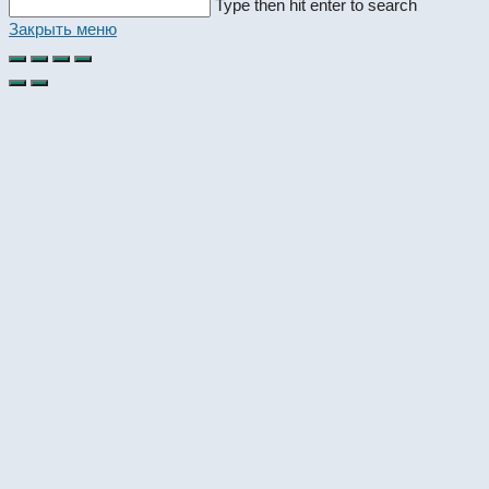
Search
Type then hit enter to search
this
Закрыть меню
website