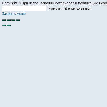
Copyright © При использовании материалов в публикацию нео
Search
Type then hit enter to search
this
Закрыть меню
website