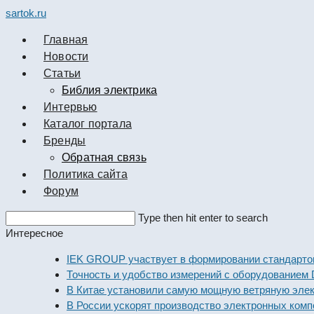
sartok.ru
Главная
Новости
Cтатьи
Библия электрика
Интервью
Каталог портала
Бренды
Обратная связь
Политика сайта
Форум
Search
Type then hit enter to search
this
Интересное
website
IEK GROUP участвует в формировании стандартов элек
Точность и удобство измерений с оборудованием Dekraf
В Китае установили самую мощную ветряную электрост
В России ускорят производство электронных компонент