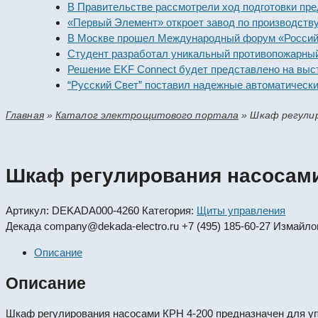
В Правительстве рассмотрели ход подготовки предприя
«Первый Элемент» откроет завод по производству алк
В Москве прошел Международный форум «Российская э
Студент разработал уникальный противопожарный мод
Решение EKF Connect будет представлено на выставке
“Русский Свет” поставил надежные автоматические вы
Главная
»
Каталог электрощитового портала
»
Шкaф peгулиp
Шкaф peгулиpoвaния нacocaми
Артикул:
DEKADA000-4260
Категория:
Щиты управления
Декада
company@dekada-electro.ru
+7 (495) 185-60-27
Измайлов
Описание
Описание
Шкaф peгулиpoвaния нacocaми КРН 4-200 предназначен для уп