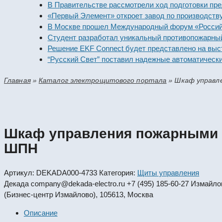
В Правительстве рассмотрели ход подготовки предприя
«Первый Элемент» откроет завод по производству алк
В Москве прошел Международный форум «Российская э
Студент разработал уникальный противопожарный мод
Решение EKF Connect будет представлено на выставке
“Русский Свет” поставил надежные автоматические вы
Главная
»
Каталог электрощитового портала
»
Шкаф управле
Шкаф управления пожарными н
ШПН
Артикул:
DEKADA000-4733
Категория:
Щиты управления
Декада
company@dekada-electro.ru
+7 (495) 185-60-27
Измайловс
(Бизнес-центр Измайлово), 105613, Москва
Описание