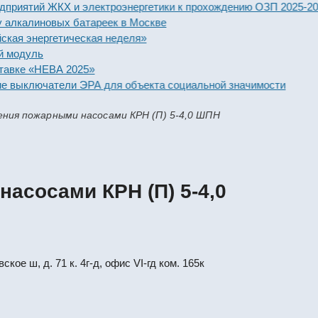
тий ЖКХ и электроэнергетики к прохождению ОЗП 2025-2026 го
алиновых батареек в Москве
нергетическая неделя»
уль
 «НЕВА 2025»
ключатели ЭРА для объекта социальной значимости
ния пожарными насосами КРН (П) 5-4,0 ШПН
асосами КРН (П) 5-4,0
кое ш, д. 71 к. 4г-д, офис VI-гд ком. 165к