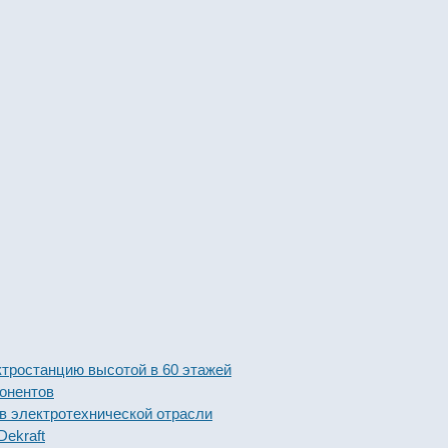
анцию высотой в 60 этажей
ов
ктротехнической отрасли
t