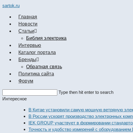
sartok.ru
Главная
Новости
Cтатьи
Библия электрика
Интервью
Каталог портала
Бренды
Обратная связь
Политика сайта
Форум
Search
Type then hit enter to search
this
Интересное
website
В Китае установили самую мощную ветряную электрост
В России ускорят производство электронных компонент
IEK GROUP участвует в формировании стандартов эле
Точность и удобство измерений с оборудованием Dekraf