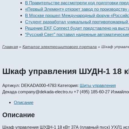
В Правительстве рассмотрели ход подготовки предприят
«Первый Элемент» откроет завод по производству алка
В Москве прошел Международный форум «Российская э
Студент разработал уникальный противопожарный моду
Решение EKF Connect будет представлено на выставке
“Русский Свет” поставил надежные автоматические вык
Главная
»
Каталог электрощитового портала
»
Шкаф управле
Шкаф управления ШУДН-1 18 к
Артикул:
DEKADA000-4783
Категория:
Щиты управления
Декада
company@dekada-electro.ru
+7 (495) 185-60-27
Измайлов
Описание
Описание
Шкаф управления ШУДН-1 18 кВт 37А (плавный пуск) УХЛ1 испо