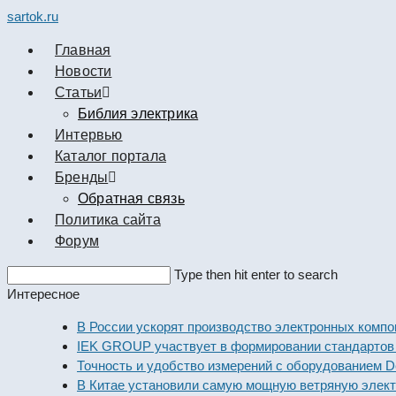
sartok.ru
Главная
Новости
Cтатьи
Библия электрика
Интервью
Каталог портала
Бренды
Обратная связь
Политика сайта
Форум
Search
Type then hit enter to search
this
Интересное
website
В России ускорят производство электронных компоненто
IEK GROUP участвует в формировании стандартов элек
Точность и удобство измерений с оборудованием Dekraft
В Китае установили самую мощную ветряную электроста