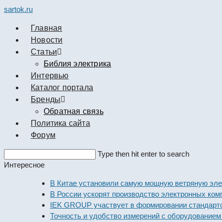
sartok.ru
Главная
Новости
Cтатьи
Библия электрика
Интервью
Каталог портала
Бренды
Обратная связь
Политика сайта
Форум
Search
Type then hit enter to search
this
Интересное
website
В Китае установили самую мощную ветряную электрос
В России ускорят производство электронных компонен
IEK GROUP участвует в формировании стандартов эле
Точность и удобство измерений с оборудованием Dekra