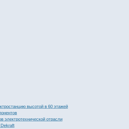
танцию высотой в 60 этажей
тов
ктротехнической отрасли
ft