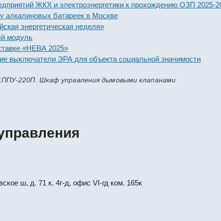
ятий ЖКХ и электроэнергетики к прохождению ОЗП 2025-2026 г
калиновых батареек в Москве
энергетическая неделя»
дуль
е «НЕВА 2025»
ыключатели ЭРА для объекта социальной значимости
1ППУ-220П. Шкаф управления дымовыми клапанами
управления
кое ш, д. 71 к. 4г-д, офис VI-гд ком. 165к