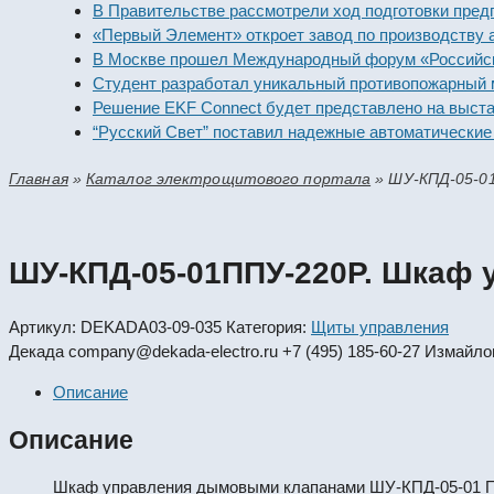
В Правительстве рассмотрели ход подготовки предприя
«Первый Элемент» откроет завод по производству алка
В Москве прошел Международный форум «Российская э
Студент разработал уникальный противопожарный мод
Решение EKF Connect будет представлено на выставке
“Русский Свет” поставил надежные автоматические вы
Главная
»
Каталог электрощитового портала
»
ШУ-КПД-05-0
ШУ-КПД-05-01ППУ-220Р. Шкаф
Артикул:
DEKADA03-09-035
Категория:
Щиты управления
Декада
company@dekada-electro.ru
+7 (495) 185-60-27
Измайлов
Описание
Описание
Шкаф управления дымовыми клапанами ШУ-КПД-05-01 ППУ