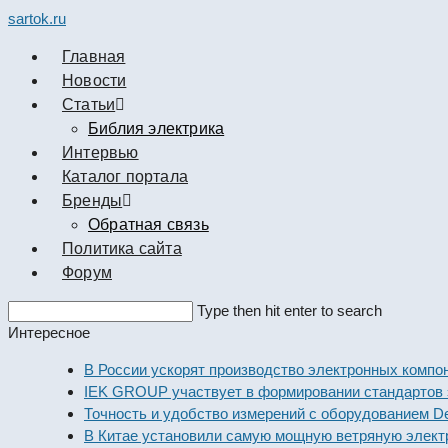
sartok.ru
Главная
Новости
Cтатьи
Библия электрика
Интервью
Каталог портала
Бренды
Обратная связь
Политика сайта
Форум
Search
Type then hit enter to search
this
Интересное
website
В России ускорят производство электронных компонент
IEK GROUP участвует в формировании стандартов элек
Точность и удобство измерений с оборудованием Dekraf
В Китае установили самую мощную ветряную электрост