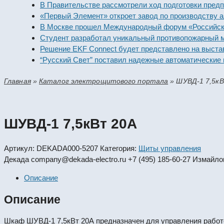
В Правительстве рассмотрели ход подготовки предприя
«Первый Элемент» откроет завод по производству алк
В Москве прошел Международный форум «Российская э
Студент разработал уникальный противопожарный мод
Решение EKF Connect будет представлено на выставке
“Русский Свет” поставил надежные автоматические вы
Главная
»
Каталог электрощитового портала
»
ШУВД-1 7,5к
ШУВД-1 7,5кВт 20А
Артикул:
DEKADA000-5207
Категория:
Щиты управления
Декада
company@dekada-electro.ru
+7 (495) 185-60-27
Измайлов
Описание
Описание
Шкаф ШУВД-1 7,5кВт 20А предназначен для управления работо