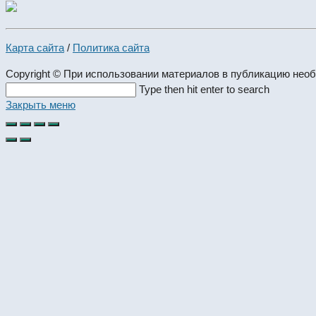
Карта сайта
/
Политика сайта
Copyright © При использовании материалов в публикацию нео
Search
Type then hit enter to search
this
Закрыть меню
website