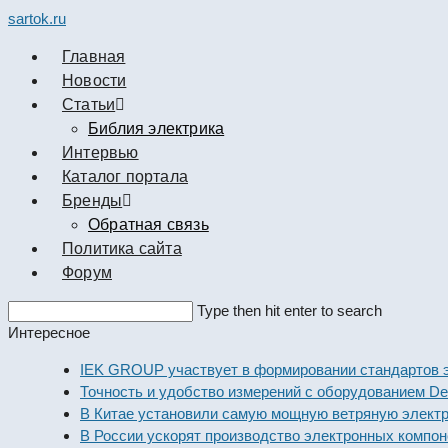
sartok.ru
Главная
Новости
Cтатьи
Библия электрика
Интервью
Каталог портала
Бренды
Обратная связь
Политика сайта
Форум
Search
Type then hit enter to search
this
Интересное
website
IEK GROUP участвует в формировании стандартов элек
Точность и удобство измерений с оборудованием Dekraf
В Китае установили самую мощную ветряную электрост
В России ускорят производство электронных компонент