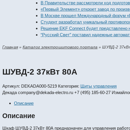
В Правительстве рассмотрели ход подготовки 
«Первый Элемент» откроет завод по производс
В Москве прошел Международный форум «Росс
Студент разработал уникальный противопожар
Решение EKF Connect будет представлено на 
“Русский Свет” поставил надежные автоматиче
Главная
»
Каталог электрощитового портала
»
ШУВД-2 37кВ
ШУВД-2 37кВт 80А
Артикул:
DEKADA000-5219
Категория:
Щиты управления
Декада
company@dekada-electro.ru
+7 (495) 185-60-27
Измайлов
Описание
Описание
Шкаф ШУВД-2 37кВт 80А предназначен для управления работой