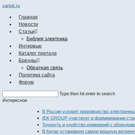
sartok.ru
Главная
Новости
Cтатьи
Библия электрика
Интервью
Каталог портала
Бренды
Обратная связь
Политика сайта
Форум
Search
Type then hit enter to search
this
Интересное
website
В России ускорят производство электронных к
IEK GROUP участвует в формировании стандар
Точность и удобство измерений с оборудование
В Китае установили самую мощную ветряную эл