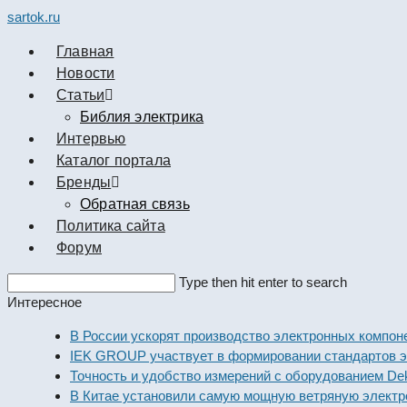
sartok.ru
Главная
Новости
Cтатьи
Библия электрика
Интервью
Каталог портала
Бренды
Обратная связь
Политика сайта
Форум
Search
Type then hit enter to search
this
Интересное
website
В России ускорят производство электронных компонен
IEK GROUP участвует в формировании стандартов эле
Точность и удобство измерений с оборудованием Dekra
В Китае установили самую мощную ветряную электрос