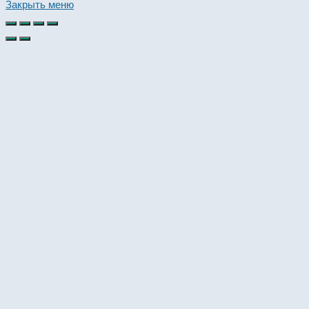
this
Закрыть меню
website