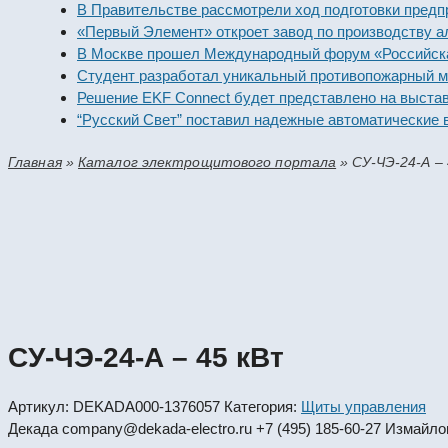
В Правительстве рассмотрели ход подготовки предпри
«Первый Элемент» откроет завод по производству алк
В Москве прошел Международный форум «Российская 
Студент разработал уникальный противопожарный мо
Решение EKF Connect будет представлено на выставк
“Русский Свет” поставил надежные автоматические в
Главная
»
Каталог электрощитового портала
»
СУ-ЧЭ-24-А –
СУ-ЧЭ-24-А – 45 кВт
Артикул:
DEKADA000-1376057
Категория:
Щиты управления
Декада
company@dekada-electro.ru
+7 (495) 185-60-27
Измайлов