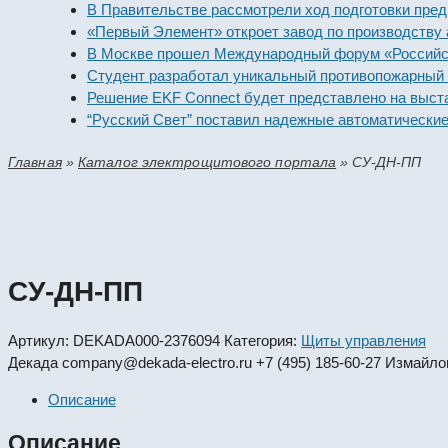
В Правительстве рассмотрели ход подготовки предприят
«Первый Элемент» откроет завод по производству алка
В Москве прошел Международный форум «Российская э
Студент разработал уникальный противопожарный моду
Решение EKF Connect будет представлено на выставке
“Русский Свет” поставил надежные автоматические вык
Главная
»
Каталог электрощитового портала
»
СУ-ДН-ПП
СУ-ДН-ПП
Артикул:
DEKADA000-2376094
Категория:
Щиты управления
Декада
company@dekada-electro.ru
+7 (495) 185-60-27
Измайлов
Описание
Описание