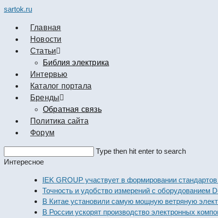
sartok.ru
Главная
Новости
Cтатьи
Библия электрика
Интервью
Каталог портала
Бренды
Обратная связь
Политика сайта
Форум
Search
Type then hit enter to search
this
Интересное
website
IEK GROUP участвует в формировании стандартов элек
Точность и удобство измерений с оборудованием Dekraft
В Китае установили самую мощную ветряную электроста
В России ускорят производство электронных компоненто