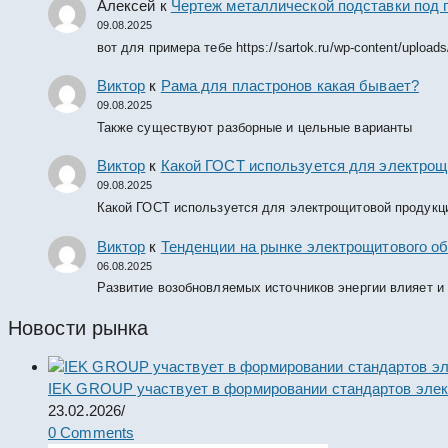
Алексей
к
Чертеж металлической подставки под 
09.08.2025
вот для примера тебе https://sartok.ru/wp-content/upload
Виктор
к
Рама для пластронов какая бывает?
09.08.2025
Также существуют разборные и цельные варианты
Виктор
к
Какой ГОСТ используется для электрощ
09.08.2025
Какой ГОСТ используется для электрощитовой продукц
Виктор
к
Тенденции на рынке электрощитового об
06.08.2025
Развитие возобновляемых источников энергии влияет и
Новости рынка
IEK GROUP участвует в формировании стандартов элек
23.02.2026
/
0 Comments