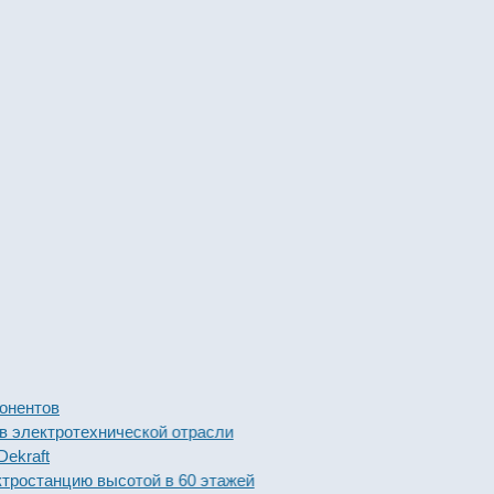
тов
ктротехнической отрасли
ft
анцию высотой в 60 этажей