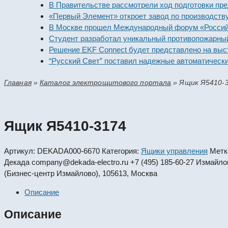
В Правительстве рассмотрели ход подготовки предпри
«Первый Элемент» откроет завод по производству алк
В Москве прошел Международный форум «Российская 
Студент разработал уникальный противопожарный мо
Решение EKF Connect будет представлено на выставк
“Русский Свет” поставил надежные автоматические вы
Главная
»
Каталог электрощитового портала
»
Ящик Я5410-
Ящик Я5410-3174
Артикул:
DEKADA000-6670
Категория:
Ящики управления
Метк
Декада
company@dekada-electro.ru
+7 (495) 185-60-27
Измайловс
(Бизнес-центр Измайлово), 105613, Москва
Описание
Описание