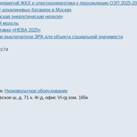
ятий ЖКХ и электроэнергетики к прохождению ОЗП 2025-2026 го
алиновых батареек в Москве
энергетическая неделя»
дуль
е «НЕВА 2025»
ключатели ЭРА для объекта социальной значимости
3174
а:
Низковольтное оборудование
кое ш, д. 71 к. 4г-д, офис VI-гд ком. 165к