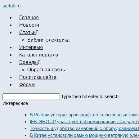
sartok.ru
Главная
Новости
Cтатьи
Библия электрика
Интервью
Каталог портала
Бренды
Обратная связь
Политика сайта
Форум
Search
Type then hit enter to search
this
Интересное
website
В России ускорят производство электронных компонен
IEK GROUP участвует в формировании стандартов эле
Точность и удобство измерений с оборудованием Dekra
В Китае установили самую мощную ветряную электрост