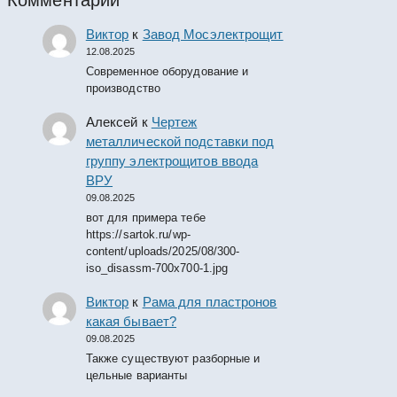
Виктор
к
Завод Мосэлектрощит
12.08.2025
Современное оборудование и
производство
Алексей
к
Чертеж
металлической подставки под
группу электрощитов ввода
ВРУ
09.08.2025
вот для примера тебе
https://sartok.ru/wp-
content/uploads/2025/08/300-
iso_disassm-700x700-1.jpg
Виктор
к
Рама для пластронов
какая бывает?
09.08.2025
Также существуют разборные и
цельные варианты