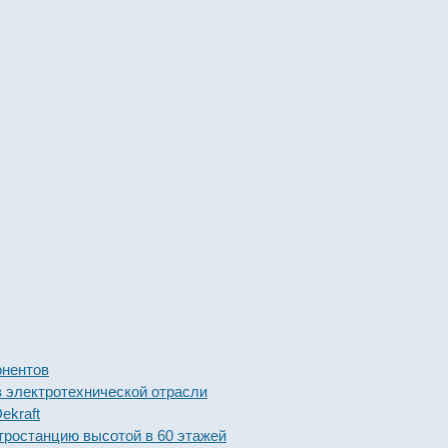
ов
тротехнической отрасли
t
анцию высотой в 60 этажей