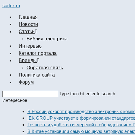
sartok.ru
Главная
Новости
Cтатьи
Библия электрика
Интервью
Каталог портала
Бренды
Обратная связь
Политика сайта
Форум
Search
Type then hit enter to search
this
Интересное
website
В России ускорят производство электронных компонент
IEK GROUP участвует в формировании стандартов элек
Точность и удобство измерений с оборудованием Dekraf
В Китае установили самую мощную ветряную электрост