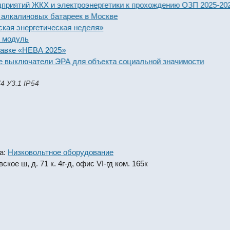
тий ЖКХ и электроэнергетики к прохождению ОЗП 2025-2026 го
линовых батареек в Москве
нергетическая неделя»
уль
 «НЕВА 2025»
ключатели ЭРА для объекта социальной значимости
4 У3.1 IP54
а:
Низковольтное оборудование
кое ш, д. 71 к. 4г-д, офис VI-гд ком. 165к