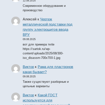
12.08.2025
Современное оборудование и
производство
Алексей
к
Чертеж
металлической подставки под
группу электрощитов ввода
ВРУ
09.08.2025
вот для примера тебе
https://sartok.ru/wp-
content/uploads/2025/08/300-
iso_disassm-700x700-1.jpg
Виктор
к
Рама для пластронов
какая бывает?
09.08.2025
Также существуют разборные и
цельные варианты
Виктор
к
Какой ГОСТ
используется для