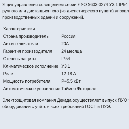
Ящик управления освещением серии ЯУО 9603-3274 У3.1 IP54 
ручного или дистанционного (из диспетчерского пункта) упра
производственных зданий и сооружений.
Характеристики
Страна производитель
Россия
Авт.выключатели
20А
Гарантия производителя
24 месяца
Степень защиты
IP54
Климатическое исполнение
У3.1
Реле
12-18 А
Мощность потребителя
Р=5,5 кВт
Автоматическое управление
Таймер Фотореле
Электрощитовая компания Декада осуществляет выпуск ЯУО 9
оборудовании с учётом всех требований ГОСТ и ПУЭ.