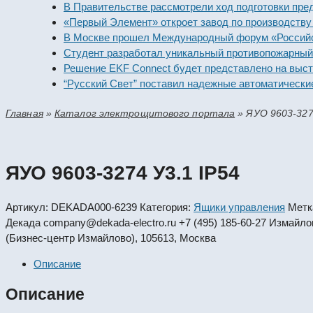
В Правительстве рассмотрели ход подготовки предприя
«Первый Элемент» откроет завод по производству алка
В Москве прошел Международный форум «Российская э
Студент разработал уникальный противопожарный мод
Решение EKF Connect будет представлено на выставке
“Русский Свет” поставил надежные автоматические вы
Главная
»
Каталог электрощитового портала
»
ЯУО 9603-327
ЯУО 9603-3274 У3.1 IP54
Артикул:
DEKADA000-6239
Категория:
Ящики управления
Метк
Декада
company@dekada-electro.ru
+7 (495) 185-60-27
Измайловс
(Бизнес-центр Измайлово), 105613, Москва
Описание
Описание