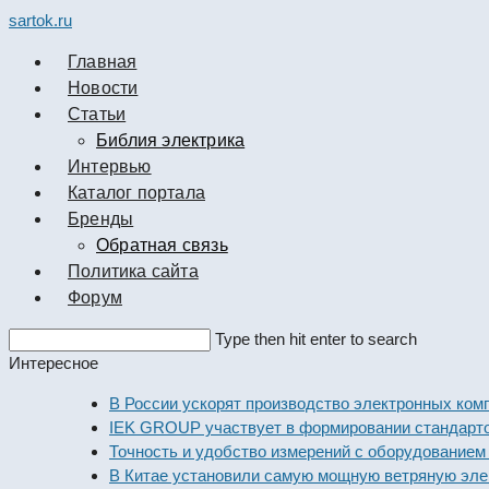
sartok.ru
Главная
Новости
Cтатьи
Библия электрика
Интервью
Каталог портала
Бренды
Обратная связь
Политика сайта
Форум
Search
Type then hit enter to search
this
Интересное
website
В России ускорят производство электронных компонен
IEK GROUP участвует в формировании стандартов эле
Точность и удобство измерений с оборудованием Dekra
В Китае установили самую мощную ветряную электрос