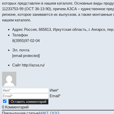
которых представлен в нашем каталоге. Основные виды проду
11233753-99 (ОСТ 36-13-90), причем АЗСА – единственное пр
регионе, которое занимается их выпуском, а также монтажные
нашем каталоге.
Адрес
Россия, 665813, Иркутская область, г. Ангарск, пер
Телефон
8(3955)97-02-04
Эл. почта
[email protected]
Сайт
http://azsa.ru/
Имя*
Email*
0
Комментарий
Read
Предыдущая статья
АМКТ, ООО