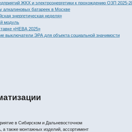
ятий ЖКХ и электроэнергетики к прохождению ОЗП 2025-2026 г
алиновых батареек в Москве
энергетическая неделя»
дуль
е «НЕВА 2025»
ыключатели ЭРА для объекта социальной значимости
матизации
приятие в Сибирском и Дальневосточном
, а также монтажных изделий, ассортимент