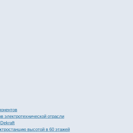
тов
ктротехнической отрасли
ft
танцию высотой в 60 этажей