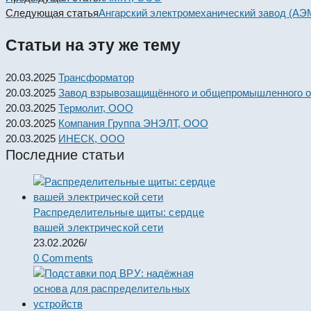
more
Следующая статья
Ангарский электромеханический завод (АЭ
articles
Статьи на эту же тему
20.03.2025
Трансформатор
20.03.2025
Завод взрывозащищённого и общепромышленного о
20.03.2025
Термолит, ООО
20.03.2025
Компания Группа ЭНЭЛТ, ООО
20.03.2025
ИНЕСК, ООО
Последние статьи
Распределительные щиты: сердце
вашей электрической сети
23.02.2026
/
0 Comments