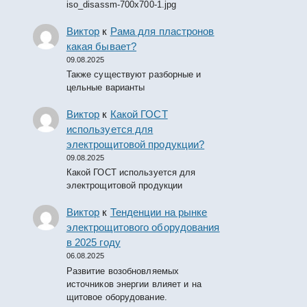
iso_disassm-700x700-1.jpg
Виктор
к
Рама для пластронов
какая бывает?
09.08.2025
Также существуют разборные и
цельные варианты
Виктор
к
Какой ГОСТ
используется для
электрощитовой продукции?
09.08.2025
Какой ГОСТ используется для
электрощитовой продукции
Виктор
к
Тенденции на рынке
электрощитового оборудования
в 2025 году
06.08.2025
Развитие возобновляемых
источников энергии влияет и на
щитовое оборудование.