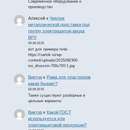
Современное оборудование и
производство
Алексей
к
Чертеж
металлической подставки под
группу электрощитов ввода
ВРУ
09.08.2025
вот для примера тебе
https://sartok.ru/wp-
content/uploads/2025/08/300-
iso_disassm-700x700-1.jpg
Виктор
к
Рама для пластронов
какая бывает?
09.08.2025
Также существуют разборные и
цельные варианты
Виктор
к
Какой ГОСТ
используется для
электрощитовой продукции?