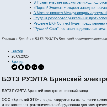
В Правительстве рассмотрели ход подготовки п
«Первый Элемент» откроет завод по производст
В Москве прошел Международный форум «Росси
Студент разработал уникальный противопожар
Решение EKF Connect будет представлено на в
“Русский Свет” поставил надежные автоматиче
Главная
»
Бренды
»
БЭТЗ РУЭЛТА Брянский электротехнически
Виктор
20.03.2025
Бренды
БЭТЗ РУЭЛТА Брянский электр
БЭТЗ РУЭЛТА Брянский электротехнический завод
ООО «Брянский ЭТЗ» специализируется на выполнении компле
и поставке электротехнического оборудования для электрическ