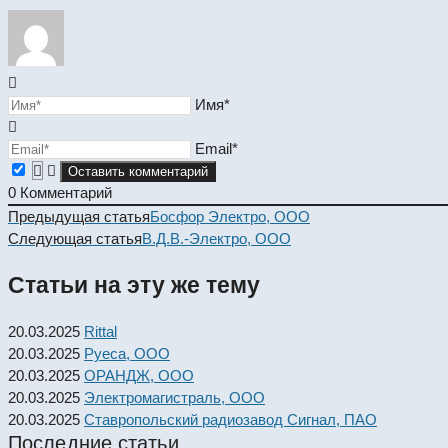
Имя*
Email*
0
Комментарий
Read
Предыдущая статья
Босфор Электро, ООО
more
Следующая статья
В.Д.В.-Электро, ООО
articles
Статьи на эту же тему
20.03.2025
Rittal
20.03.2025
Руеса, ООО
20.03.2025
ОРАНДЖ, ООО
20.03.2025
Электромагистраль, ООО
20.03.2025
Ставропольский радиозавод Сигнал, ПАО
Последние статьи