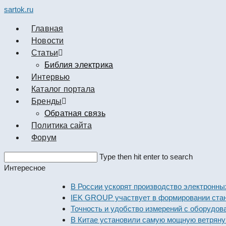
sartok.ru
Главная
Новости
Cтатьи
Библия электрика
Интервью
Каталог портала
Бренды
Обратная связь
Политика сайта
Форум
Search
Type then hit enter to search
this
Интересное
website
В России ускорят производство электронных ко
IEK GROUP участвует в формировании стандарт
Точность и удобство измерений с оборудованием
В Китае установили самую мощную ветряную эл