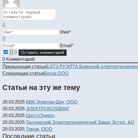
Имя*
Email*
0
Комментарий
Read
Предыдущая статья
БЭТЗ РУЭЛТА Брянский электротехническ
more
Следующая статья
Ватра ООО
articles
Статьи на эту же тему
20.03.2025
ВВК-Электро-Щит, ООО
20.03.2025
ЭЛЕКТРОХОЛДИНГ
20.03.2025
ШаттлЭнерго
20.03.2025
Таллинский Электротехнический Завод Эстел, АО
20.03.2025
Торум, ООО
Последние статьи