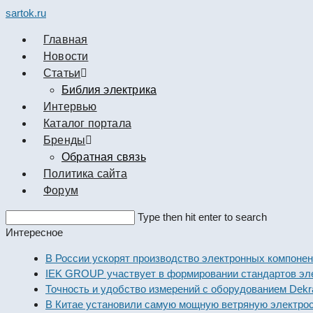
sartok.ru
Главная
Новости
Cтатьи
Библия электрика
Интервью
Каталог портала
Бренды
Обратная связь
Политика сайта
Форум
Search
Type then hit enter to search
this
Интересное
website
В России ускорят производство электронных компоне
IEK GROUP участвует в формировании стандартов эл
Точность и удобство измерений с оборудованием Dekr
В Китае установили самую мощную ветряную электро