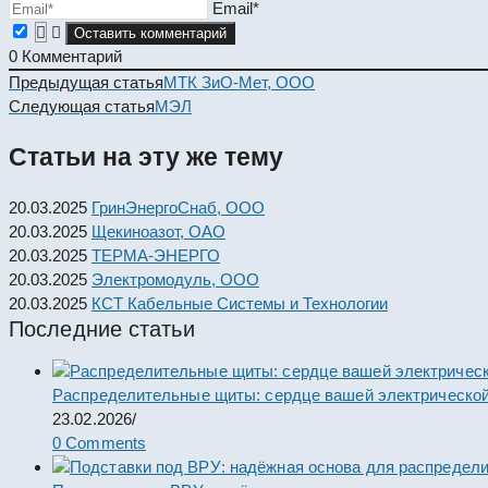
Email*
0
Комментарий
Read
Предыдущая статья
МТК ЗиО-Мет, ООО
more
Следующая статья
МЭЛ
articles
Статьи на эту же тему
20.03.2025
ГринЭнергоСнаб, ООО
20.03.2025
Щекиноазот, ОАО
20.03.2025
ТЕРМА-ЭНЕРГО
20.03.2025
Электромодуль, ООО
20.03.2025
КСТ Кабельные Системы и Технологии
Последние статьи
Распределительные щиты: сердце вашей электрической
23.02.2026
/
0 Comments