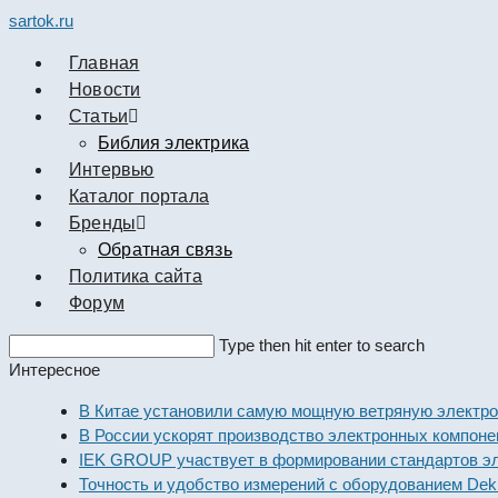
sartok.ru
Главная
Новости
Cтатьи
Библия электрика
Интервью
Каталог портала
Бренды
Обратная связь
Политика сайта
Форум
Search
Type then hit enter to search
this
Интересное
website
В Китае установили самую мощную ветряную электрос
В России ускорят производство электронных компоне
IEK GROUP участвует в формировании стандартов эл
Точность и удобство измерений с оборудованием Dekr