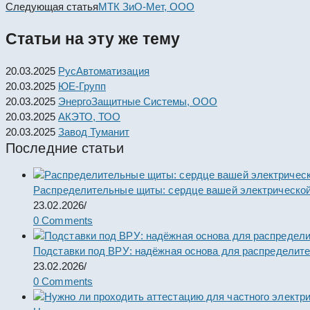
more
Следующая статья
МТК ЗиО-Мет, ООО
articles
Статьи на эту же тему
20.03.2025
РусАвтоматизация
20.03.2025
ЮЕ-Групп
20.03.2025
ЭнергоЗащитные Системы, ООО
20.03.2025
АКЭТО, ТОО
20.03.2025
Завод Туманит
Последние статьи
Распределительные щиты: сердце вашей электрической
23.02.2026
/
0 Comments
Подставки под ВРУ: надёжная основа для распределит
23.02.2026
/
0 Comments