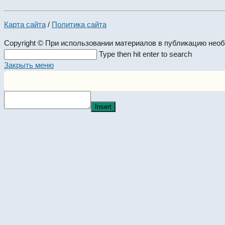
Карта сайта
/
Политика сайта
Copyright © При использовании материалов в публикацию нео
Search
Type then hit enter to search
this
Закрыть меню
website
Insert