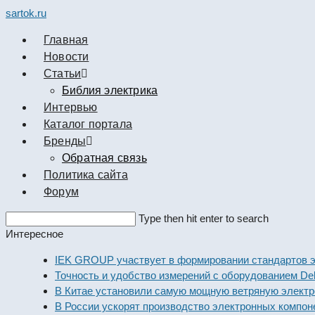
sartok.ru
Главная
Новости
Cтатьи
Библия электрика
Интервью
Каталог портала
Бренды
Обратная связь
Политика сайта
Форум
Search
Type then hit enter to search
this
Интересное
website
IEK GROUP участвует в формировании стандартов эле
Точность и удобство измерений с оборудованием Dekraf
В Китае установили самую мощную ветряную электрост
В России ускорят производство электронных компонен