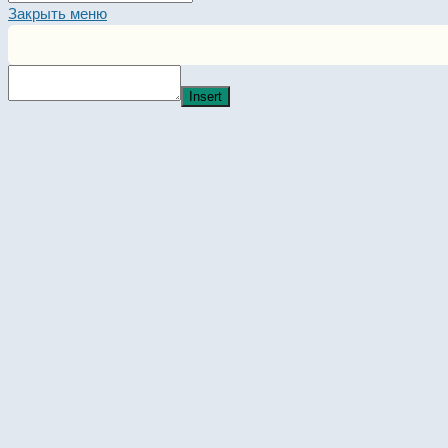
this
Закрыть меню
website
Insert