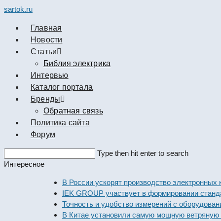
sartok.ru
Главная
Новости
Cтатьи
Библия электрика
Интервью
Каталог портала
Бренды
Обратная связь
Политика сайта
Форум
Search
Type then hit enter to search
this
Интересное
website
В России ускорят производство электронных компо
IEK GROUP участвует в формировании стандартов 
Точность и удобство измерений с оборудованием De
В Китае установили самую мощную ветряную элект