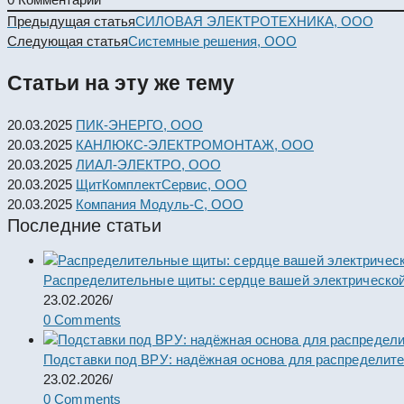
Read
Предыдущая статья
СИЛОВАЯ ЭЛЕКТРОТЕХНИКА, ООО
more
Следующая статья
Системные решения, ООО
articles
Статьи на эту же тему
20.03.2025
ПИК-ЭНЕРГО, ООО
20.03.2025
КАНЛЮКС-ЭЛЕКТРОМОНТАЖ, ООО
20.03.2025
ЛИАЛ-ЭЛЕКТРО, ООО
20.03.2025
ЩитКомплектСервис, ООО
20.03.2025
Компания Модуль-С, ООО
Последние статьи
Распределительные щиты: сердце вашей электрической
23.02.2026
/
0 Comments
Подставки под ВРУ: надёжная основа для распределит
23.02.2026
/
0 Comments