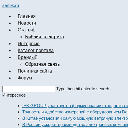
sartok.ru
Главная
Новости
Cтатьи
Библия электрика
Интервью
Каталог портала
Бренды
Обратная связь
Политика сайта
Форум
Search
Type then hit enter to search
this
Интересное
website
IEK GROUP участвует в формировании стандартов эле
Точность и удобство измерений с оборудованием Dekra
В Китае установили самую мощную ветряную электрос
В России ускорят производство электронных компонен