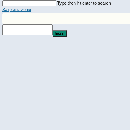
Search
Type then hit enter to search
this
Закрыть меню
website
Insert