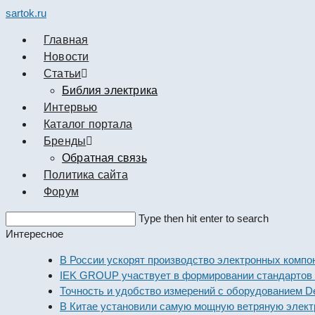
sartok.ru
Главная
Новости
Cтатьи
Библия электрика
Интервью
Каталог портала
Бренды
Обратная связь
Политика сайта
Форум
Search
Type then hit enter to search
this
Интересное
website
В России ускорят производство электронных компоненто
IEK GROUP участвует в формировании стандартов элек
Точность и удобство измерений с оборудованием Dekraft
В Китае установили самую мощную ветряную электроста