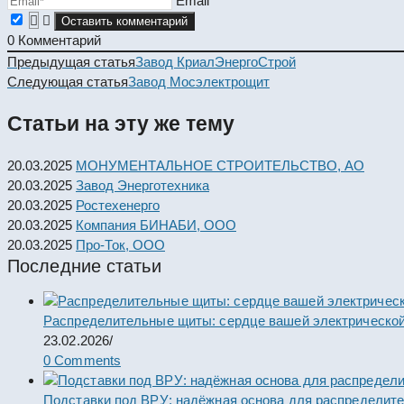
Email*
0
Комментарий
Read
Предыдущая статья
Завод КриалЭнергоСтрой
more
Следующая статья
Завод Мосэлектрощит
articles
Статьи на эту же тему
20.03.2025
МОНУМЕНТАЛЬНОЕ СТРОИТЕЛЬСТВО, АО
20.03.2025
Завод Энерготехника
20.03.2025
Ростехенерго
20.03.2025
Компания БИНАБИ, ООО
20.03.2025
Про-Ток, ООО
Последние статьи
Распределительные щиты: сердце вашей электрической
23.02.2026
/
0 Comments
Подставки под ВРУ: надёжная основа для распределит