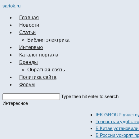
sartok.ru
Главная
Новости
Cтатьи
Библия электрика
Интервью
Каталог портала
Бренды
Обратная связь
Политика сайта
Форум
Search
Type then hit enter to search
this
Интересное
website
IEK GROUP участвует в 
Точность и удобство изме
В Китае установили саму
В России ускорят произв