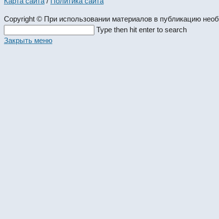
Карта сайта
/
Политика сайта
Copyright © При использовании материалов в публикацию нео
Search
Type then hit enter to search
this
Закрыть меню
website