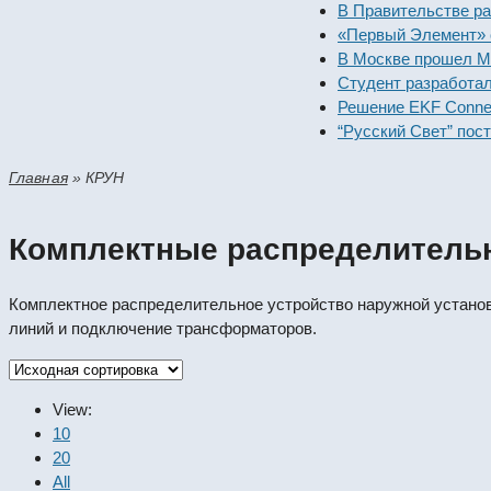
В Правительстве рассмот
«Первый Элемент» открое
В Москве прошел Междун
Студент разработал уни
Решение EKF Connect буд
“Русский Свет” поставил
Главная
»
КРУН
Комплектные распределительн
Комплектное распределительное устройство наружной установк
линий и подключение трансформаторов.
View:
10
20
All